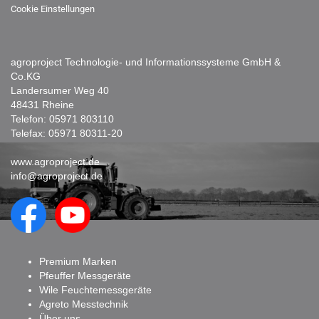
Cookie Einstellungen
agroproject Technologie- und Informationssysteme GmbH &
Co.KG
Landersumer Weg 40
48431 Rheine
Telefon:
05971 803110
Telefax: 05971 80311-20
www.agroproject.de
info@agroproject.de
Premium Marken
Pfeuffer Messgeräte
Wile Feuchtemessgeräte
Agreto Messtechnik
Über uns