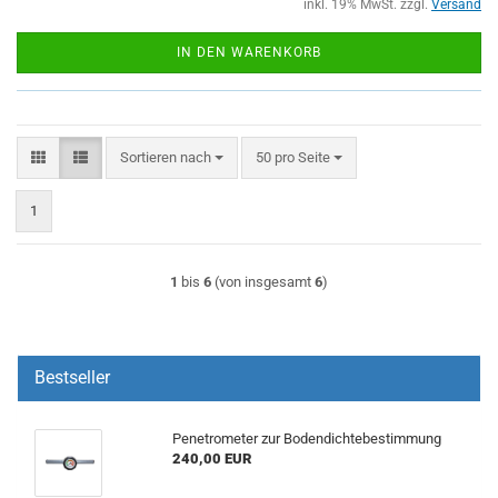
inkl. 19% MwSt. zzgl.
Versand
IN DEN WARENKORB
Sortieren nach
pro Seite
Sortieren nach
50 pro Seite
1
1
bis
6
(von insgesamt
6
)
Bestseller
Penetrometer zur Bodendichtebestimmung
240,00 EUR