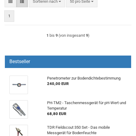
Sortieren nach
pro Seite
Sortieren nach
50 pro Seite
1
1
bis
9
(von insgesamt
9
)
Bestseller
Penetrometer zur Bodendichtebestimmung
240,00 EUR
PH-TM2 - Taschenmessgerät für pH-Wert und
Temperatur
68,80 EUR
TDR Fieldscout 350 Set - Das mobile
Messgerät für Bodenfeuchte