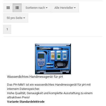
Sortieren nach
Sortieren nach
Alle Hersteller
pro Seite
50 pro Seite
1
Wasserdichtes Handmessgerät für pH
Das PH-MM1 ist ein wasserdichtes Handmessgerät für pH mit
internem Datenspeicher.
Hohe Qualität, Genauigkeit und komplette Ausstattung zu einem
attraktiven Preis!
Variante Standardelektrode