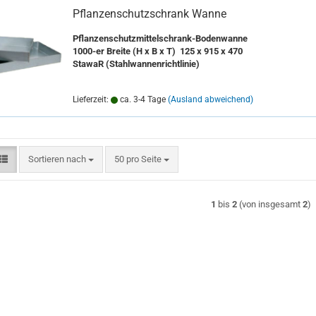
Pflanzenschutzschrank Wanne
Pflanzenschutzmittelschrank-Bodenwanne
1000-er Breite (H x B x T) 125 x 915 x 470
StawaR (Stahlwannenrichtlinie)
Lieferzeit:
ca. 3-4 Tage
(Ausland abweichend)
Sortieren nach
pro Seite
Sortieren nach
50 pro Seite
1
bis
2
(von insgesamt
2
)