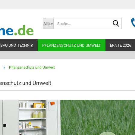
Suche...
Alle
BAU UND TECHNIK
PFLANZENSCHUTZ UND UMWELT
ERNTE 2026
»
Pflanzenschutz und Umwelt
Teleskopbelüf
300mm
zenschutz und Umwelt
Teleskopbelüf
300mm unperfo
Teleskopbelüf
400mm
Teleskopbelüf
Zubehör