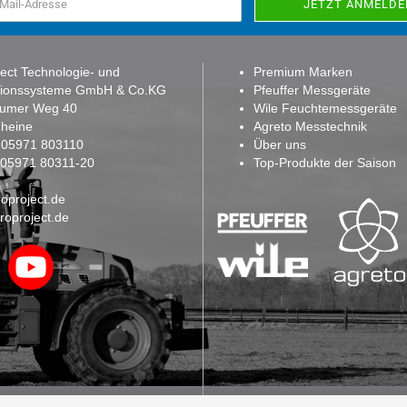
ect Technologie- und
Premium Marken
tionssysteme GmbH & Co.KG
Pfeuffer Messgeräte
sumer Weg 40
Wile Feuchtemessgeräte
heine
Agreto Messtechnik
:
05971 803110
Über uns
: 05971 80311-20
Top-Produkte der Saison
oproject.de
roproject.de