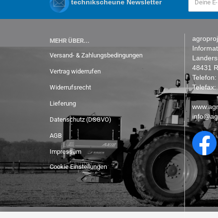
technikscheune Newsletter
agroproj
MEHR ÜBER...
Informa
Versand- & Zahlungsbedingungen
Lander
48431 R
Vertrag widerrufen
Telefon
Telefax
Widerrufsrecht
Lieferung
www.agr
info@ag
Datenschutz (DSGVO)
AGB
Impressum
Cookie Einstellungen