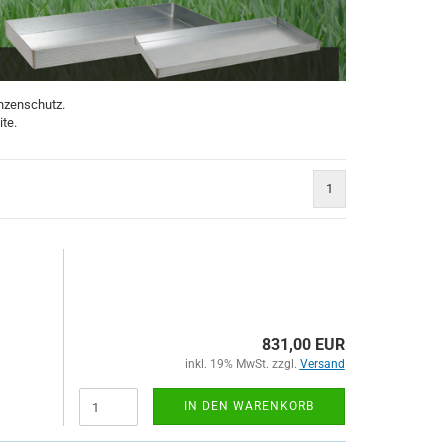
Preisrechenwa
Radlastwaagen
Taschenwaage
Tierwaagen
nzenschutz.
Tischwaagen
te.
Zählwaagen
Auswertegerät
Plattformen
1
831,00 EUR
inkl. 19% MwSt. zzgl.
Versand
IN DEN WARENKORB