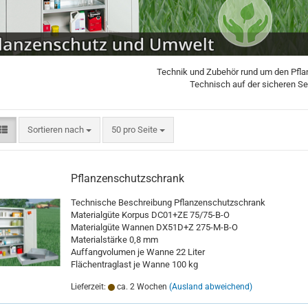
Technik und Zubehör rund um den Pfla
Technisch auf der sicheren Sei
Sortieren nach
pro Seite
Sortieren nach
50 pro Seite
Pflanzenschutzschrank
Technische Beschreibung Pflanzenschutzschrank
Materialgüte Korpus DC01+ZE 75/75-B-O
Materialgüte Wannen DX51D+Z 275-M-B-O
Materialstärke 0,8 mm
Auffangvolumen je Wanne 22 Liter
Flächentraglast je Wanne 100 kg
Lieferzeit:
ca. 2 Wochen
(Ausland abweichend)