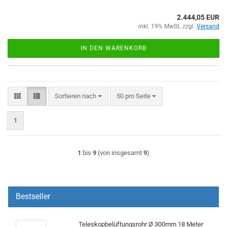
2.444,05 EUR
inkl. 19% MwSt. zzgl.
Versand
IN DEN WARENKORB
Sortieren nach
pro Seite
Sortieren nach
50 pro Seite
1
1
bis
9
(von insgesamt
9
)
Bestseller
Teleskopbelüftungsrohr Ø 300mm 18 Meter