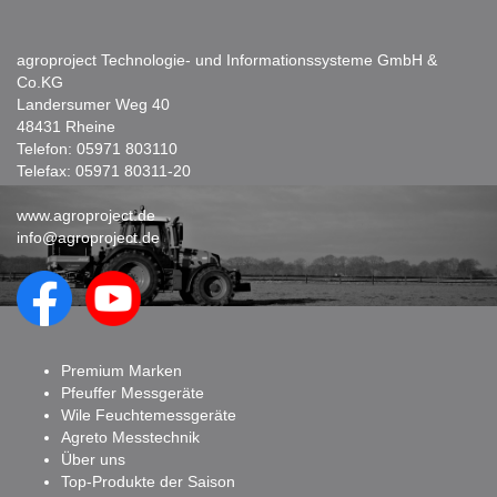
agroproject Technologie- und Informationssysteme GmbH &
Co.KG
Landersumer Weg 40
48431 Rheine
Telefon:
05971 803110
Telefax: 05971 80311-20
www.agroproject.de
info@agroproject.de
Premium Marken
Pfeuffer Messgeräte
Wile Feuchtemessgeräte
Agreto Messtechnik
Über uns
Top-Produkte der Saison