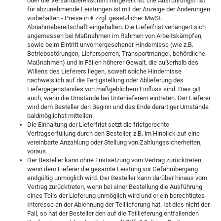
oder die Versandbereitschaft mitgeteilt ist. Die Ausführungsfrist
für abzunehmende Leistungen ist mit der Anzeige der Änderungen
vorbehalten - Preise in € zzgl. gesetzlicher MwSt.
Abnahmebereitschaft eingehalten. Die Lieferfrist verlängert sich
angemessen bei Maßnahmen im Rahmen von Arbeitskämpfen,
sowie beim Eintritt unvorhergesehener Hindernisse (wie z.B.
Betriebsstörungen, Liefersperren, Transportmangel, behördliche
Maßnahmen) und in Fällen höherer Gewalt, die außerhalb des
Willens des Lieferers liegen, soweit solche Hindernisse
nachweislich auf die Fertigstellung oder Ablieferung des
Liefergegenstandes von maßgeblichem Einfluss sind. Dies gilt
auch, wenn die Umstände bei Unterlieferern eintreten. Der Lieferer
wird dem Besteller den Beginn und das Ende derartiger Umstände
baldmöglichst mitteilen.
Die Einhaltung der Lieferfrist setzt die fristgerechte
Vertragserfüllung durch den Besteller, z.B. im Hinblick auf eine
vereinbarte Anzahlung oder Stellung von Zahlungssicherheiten,
voraus.
Der Besteller kann ohne Fristsetzung vom Vertrag zurücktreten,
wenn dem Lieferer die gesamte Leistung vor Gefahrübergang
endgültig unmöglich wird. Der Besteller kann darüber hinaus vom
Vertrag zurücktreten, wenn bei einer Bestellung die Ausführung
eines Teils der Lieferung unmöglich wird und er ein berechtigtes
Interesse an der Ablehnung der Teillieferung hat. Ist dies nicht der
Fall, so hat der Besteller den auf die Teillieferung entfallenden