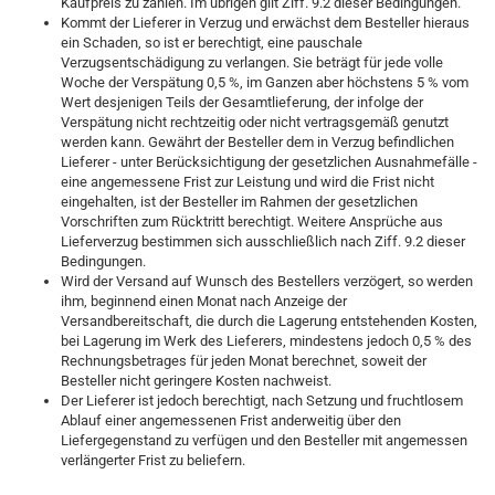
Kaufpreis zu zahlen. Im übrigen gilt Ziff. 9.2 dieser Bedingungen.
Kommt der Lieferer in Verzug und erwächst dem Besteller hieraus
ein Schaden, so ist er berechtigt, eine pauschale
Verzugsentschädigung zu verlangen. Sie beträgt für jede volle
Woche der Verspätung 0,5 %, im Ganzen aber höchstens 5 % vom
Wert desjenigen Teils der Gesamtlieferung, der infolge der
Verspätung nicht rechtzeitig oder nicht vertragsgemäß genutzt
werden kann. Gewährt der Besteller dem in Verzug befindlichen
Lieferer - unter Berücksichtigung der gesetzlichen Ausnahmefälle -
eine angemessene Frist zur Leistung und wird die Frist nicht
eingehalten, ist der Besteller im Rahmen der gesetzlichen
Vorschriften zum Rücktritt berechtigt. Weitere Ansprüche aus
Lieferverzug bestimmen sich ausschließlich nach Ziff. 9.2 dieser
Bedingungen.
Wird der Versand auf Wunsch des Bestellers verzögert, so werden
ihm, beginnend einen Monat nach Anzeige der
Versandbereitschaft, die durch die Lagerung entstehenden Kosten,
bei Lagerung im Werk des Lieferers, mindestens jedoch 0,5 % des
Rechnungsbetrages für jeden Monat berechnet, soweit der
Besteller nicht geringere Kosten nachweist.
Der Lieferer ist jedoch berechtigt, nach Setzung und fruchtlosem
Ablauf einer angemessenen Frist anderweitig über den
Liefergegenstand zu verfügen und den Besteller mit angemessen
verlängerter Frist zu beliefern.