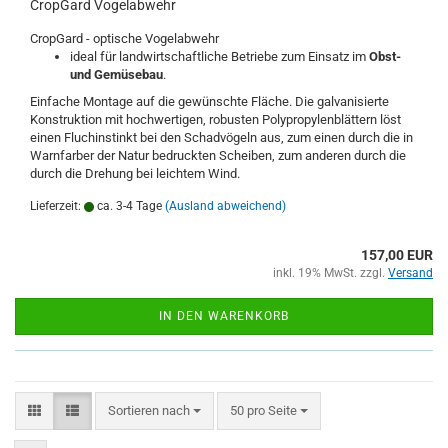
CropGard Vogelabwehr
CropGard - optische Vogelabwehr
ideal für landwirtschaftliche Betriebe zum Einsatz im
Obst-
und Gemüsebau
.
Einfache Montage auf die gewünschte Fläche. Die galvanisierte
Konstruktion mit hochwertigen, robusten Polypropylenblättern löst
einen Fluchinstinkt bei den Schadvögeln aus, zum einen durch die in
Warnfarber der Natur bedruckten Scheiben, zum anderen durch die
durch die Drehung bei leichtem Wind.
Lieferzeit:
ca. 3-4 Tage
(Ausland abweichend)
157,00 EUR
inkl. 19% MwSt. zzgl.
Versand
IN DEN WARENKORB
Sortieren nach
pro Seite
Sortieren nach
50 pro Seite