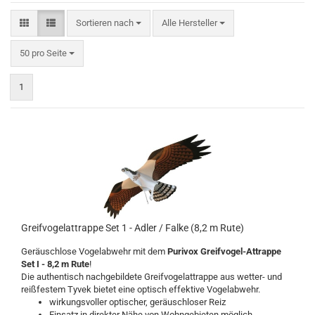
Sortieren nach
Sortieren nach
Alle Hersteller
pro Seite
50 pro Seite
1
Greifvogelattrappe Set 1 - Adler / Falke (8,2 m Rute)
Geräuschlose Vogelabwehr mit dem
Purivox Greifvogel-Attrappe
Set I - 8,2 m Rute
!
Die authentisch nachgebildete Greifvogelattrappe aus wetter- und
reißfestem Tyvek bietet eine optisch effektive Vogelabwehr.
wirkungsvoller optischer, geräuschloser Reiz
Einsatz in direkter Nähe von Wohngebieten möglich