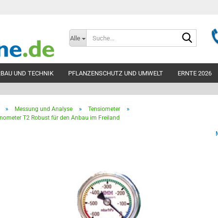
Suche...
Alle
BAU UND TECHNIK
PFLANZENSCHUTZ UND UMWELT
ERNTE 2026
»
»
»
Messung und Analyse
Tensiometer
Teleskopbelüf
ometer T2 Robust für den Anbau im Freiland
300mm
Teleskopbelüf
300mm unperfo
Teleskopbelüf
400mm
Teleskopbelüf
Zubehör