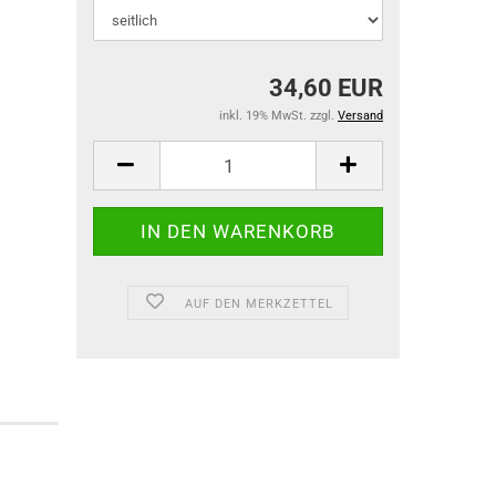
Preisrechenwa
Radlastwaagen
Taschenwaage
34,60 EUR
Tierwaagen
inkl. 19% MwSt. zzgl.
Versand
Tischwaagen
Zählwaagen
Auswertegerät
Plattformen
AUF DEN MERKZETTEL