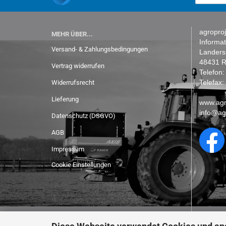
agroproj
MEHR ÜBER...
Informa
Versand- & Zahlungsbedingungen
Lander
48431 R
Vertrag widerrufen
Telefon
Telefax
Widerrufsrecht
Lieferung
www.agr
info@ag
Datenschutz (DSGVO)
AGB
Impressum
Cookie Einstellungen