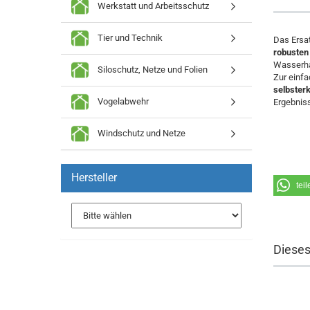
Werkstatt und Arbeitsschutz
Tier und Technik
Das Ersa
robuste
Wasserha
Siloschutz, Netze und Folien
Zur einfa
selbster
Vogelabwehr
Ergebniss
Windschutz und Netze
Hersteller
teil
Dieses