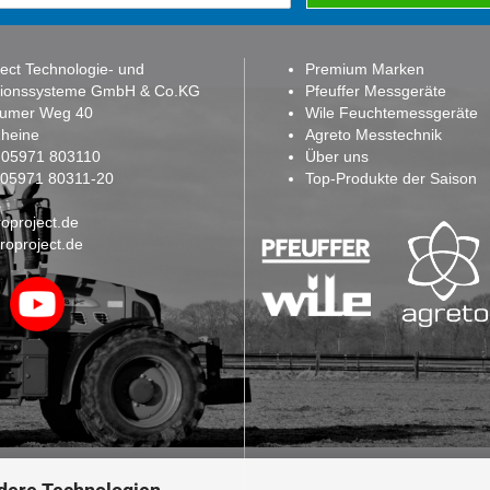
ect Technologie- und
Premium Marken
tionssysteme GmbH & Co.KG
Pfeuffer Messgeräte
sumer Weg 40
Wile Feuchtemessgeräte
heine
Agreto Messtechnik
:
05971 803110
Über uns
: 05971 80311-20
Top-Produkte der Saison
oproject.de
roproject.de