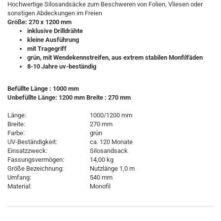
Hochwertige Silosandsäcke zum Beschweren von Folien, Vliesen oder
sonstigen Abdeckungen im Freien
Größe: 270 x 1200 mm
inklusive Drilldrähte
kleine Ausführung
mit Tragegriff
grün, mit Wendekennstreifen, aus extrem stabilen Monfilfäden
8-10 Jahre uv-beständig
Befüllte Länge : 1000 mm
Unbefüllte Länge: 1200 mm Breite : 270 mm
Länge:
1000/1200 mm
Breite:
270 mm
Farbe:
grün
UV-Beständigkeit:
ca. 120 Monate
Einsatzzweck:
Silosandsack
Fassungsvermögen:
14,00 kg
Größe Bezeichnung:
Nutzlänge 1,0 m
Umfang:
540 mm
Material:
Monofil