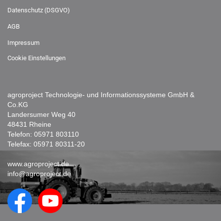
Datenschutz (DSGVO)
AGB
Impressum
Cookie Einstellungen
agroproject Technologie- und Informationssysteme GmbH &
Co.KG
Landersumer Weg 40
48431 Rheine
Telefon:
05971 803110
Telefax: 05971 80311-20
www.agroproject.de
info@agroproject.de