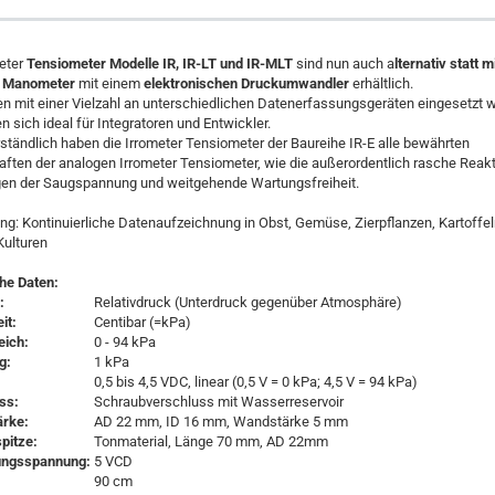
eter
Tensiometer Modelle IR, IR-LT und IR-MLT
sind nun auch a
lternativ statt 
n Manometer
mit einem
elektronischen Druckumwandler
erhältlich.
n mit einer Vielzahl an unterschiedlichen Datenerfassungsgeräten eingesetzt 
n sich ideal für Integratoren und Entwickler.
ständlich haben die Irrometer Tensiometer der Baureihe IR-E alle bewährten
ften der analogen Irrometer Tensiometer, wie die außerordentlich rasche Reakt
en der Saugspannung und weitgehende Wartungsfreiheit.
: Kontinuierliche Datenaufzeichnung in Obst, Gemüse, Zierpflanzen, Kartoffel
Kulturen
he Daten:
:
Relativdruck (Unterdruck gegenüber Atmosphäre)
it:
Centibar (=kPa)
ich:
0 - 94 kPa
g:
1 kPa
0,5 bis 4,5 VDC, linear (0,5 V = 0 kPa; 4,5 V = 94 kPa)
ss:
Schraubverschluss mit Wasserreservoir
ärke:
AD 22 mm, ID 16 mm, Wandstärke 5 mm
pitze:
Tonmaterial, Länge 70 mm, AD 22mm
ungsspannung:
5 VCD
90 cm