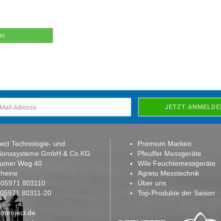
en
ect Technologie- und
Premium Marken
tionssysteme GmbH & Co.KG
Pfeuffer Messgeräte
sumer Weg 40
Wile Feuchtemessgeräte
heine
Agreto Messtechnik
:
05971 803110
Über uns
: 05971 80311-20
Top-Produkte der Saison
oproject.de