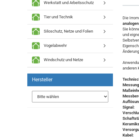
Werkstatt und Arbeitsschutz
Tier und Technik
Die Irrom
analoge
Sie könne
Siloschutz, Netze und Folien
und eigne
Selbstver
Vogelabwehr
Eigenscha
Änderung
Windschutz und Netze
Anwendung
anderen 
Hersteller
Technisc
Messung
Maßeinhe
Messbere
Auflösun
Signal:
Verschlu
Schaftst
Keramiks
Versorg
Kabel: