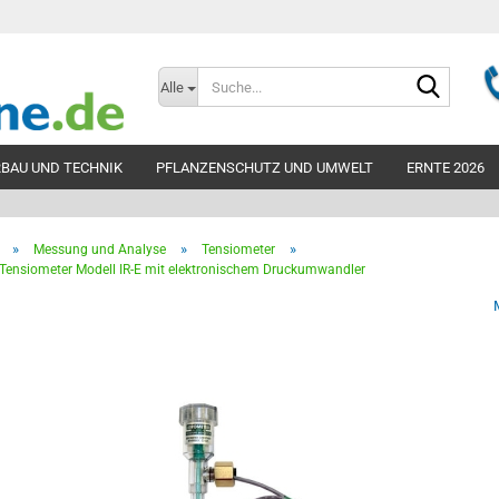
Suche...
Alle
BAU UND TECHNIK
PFLANZENSCHUTZ UND UMWELT
ERNTE 2026
»
»
»
Messung und Analyse
Tensiometer
Teleskopbelüf
 Tensiometer Modell IR-E mit elektronischem Druckumwandler
300mm
Teleskopbelüf
300mm unperfo
Teleskopbelüf
400mm
Teleskopbelüf
Zubehör