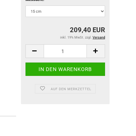
Preisrechenwa
Radlastwaagen
Taschenwaage
Tierwaagen
209,40 EUR
Tischwaagen
inkl. 19% MwSt. zzgl.
Versand
Zählwaagen
Auswertegerät
Plattformen
AUF DEN MERKZETTEL