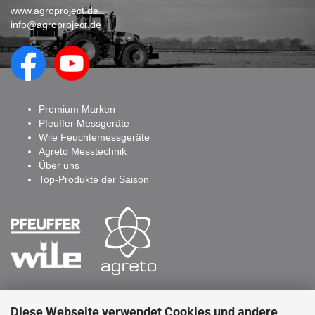
www.agroproject.de
info@agroproject.de
Premium Marken
Pfeuffer Messgeräte
Wile Feuchtemessgeräte
Agreto Messtechnik
Über uns
Top-Produkte der Saison
SICHER BEZAHLEN
Diese Webseite verwendet Cookies und andere