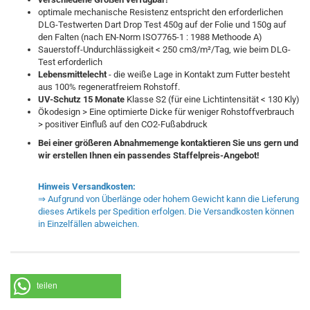
optimale mechanische Resistenz entspricht den erforderlichen
DLG-Testwerten Dart Drop Test 450g auf der Folie und 150g auf
den Falten (nach EN-Norm ISO7765-1 : 1988 Methoode A)
Sauerstoff-Undurchlässigkeit < 250 cm3/m²/Tag, wie beim DLG-
Test erforderlich
Lebensmittelecht
- die weiße Lage in Kontakt zum Futter besteht
aus 100% regeneratfreiem Rohstoff.
UV-Schutz 15 Monate
Klasse S2 (für eine Lichtintensität < 130 Kly)
Ökodesign > Eine optimierte Dicke für weniger Rohstoffverbrauch
> positiver Einfluß auf den CO2-Fußabdruck
Bei einer größeren Abnahmemenge kontaktieren Sie uns gern und
wir erstellen Ihnen ein passendes Staffelpreis-Angebot!
Hinweis Versandkosten:
⇒ Aufgrund von Überlänge oder hohem Gewicht kann die Lieferung
dieses Artikels per Spedition erfolgen. Die Versandkosten können
in Einzelfällen abweichen.
teilen