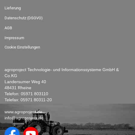
Lieferung
Datenschutz (DSGVO)
AGB
Impressum
Cookie Einstellungen
agroproject Technologie- und Informationssysteme GmbH &
Co.KG
Landersumer Weg 40
48431 Rheine
Telefon:
05971 803110
Telefax: 05971 80311-20
www.agroproject.de
info@agroproject.de