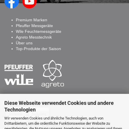
Premium Marken
Pfeuffer Messgeräte
Wile Feuchtemessgeräte
Agreto Messtechnik
Über uns
Top-Produkte der Saison
SICHER BEZAHLEN
Diese Webseite verwendet Cookies und andere
Technologien
Wir verwenden Cookies und ähnliche Technologien, auch von
Drittanbietern, um die ordentliche Funktionsweise der Website zu
WIR VERSENDEN MIT
gewährleisten, die Nutzung unseres Angebotes zu analysieren und Ihnen