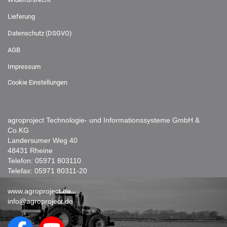
Lieferung
Datenschutz (DSGVO)
AGB
Impressum
Cookie Einstellungen
agroproject Technologie- und Informationssysteme GmbH &
Co.KG
Landersumer Weg 40
48431 Rheine
Telefon:
05971 803110
Telefax: 05971 80311-20
www.agroproject.de
info@agroproject.de