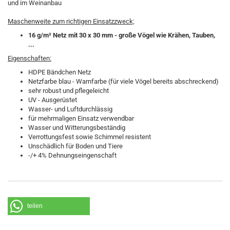
und im Weinanbau
Maschenweite zum richtigen Einsatzzweck;
16 g/m² Netz mit 30 x 30 mm - große Vögel wie Krähen, Tauben,
...
Eigenschaften:
HDPE Bändchen Netz
Netzfarbe blau - Warnfarbe (für viele Vögel bereits abschreckend)
sehr robust und pflegeleicht
UV - Ausgerüstet
Wasser- und Luftdurchlässig
für mehrmaligen Einsatz verwendbar
Wasser und Witterungsbeständig
Verrottungsfest sowie Schimmel resistent
Unschädlich für Boden und Tiere
-/+ 4% Dehnungseingenschaft
teilen