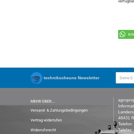
verfügbar
teil
technikscheune Newsletter
agroproj
MEHR ÜBER...
Informa
Versand- & Zahlungsbedingungen
Lander
48431 R
Vertrag widerrufen
Telefon
Telefax
Widerrufsrecht