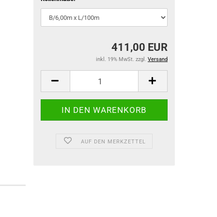
Preisrechenwa
Radlastwaagen
Taschenwaage
Tierwaagen
411,00 EUR
Tischwaagen
inkl. 19% MwSt. zzgl.
Versand
Zählwaagen
Auswertegerät
Plattformen
AUF DEN MERKZETTEL