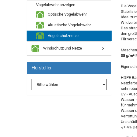
Vogelabwehr anzeigen
Die Vogel
Stabilisi
Optische Vogelabwehr
Ideal zum
Wildverbi
Akustische Vogelabwehr
Das strap
den großf
Vogelschutznetze
Für versc
Windschutz und Netze
Maschenw
38 g/m² N
Eigensch
Hersteller
HDPE Bä
Netzfarb
sehr robu
UV - Ausg
Wasser- 
für mehr
Wasser u
Verrottu
Unschädli
-/+ 4% D