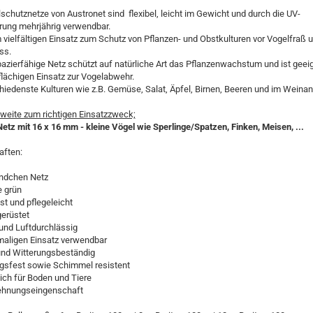
schutznetze von Austronet sind flexibel, leicht im Gewicht und durch die UV-
erung mehrjährig verwendbar.
 vielfältigen Einsatz zum Schutz von Pflanzen- und Obstkulturen vor Vogelfraß 
ss.
azierfähige Netz schützt auf natürliche Art das Pflanzenwachstum und ist geeig
lächigen Einsatz zur Vogelabwehr.
hiedenste Kulturen wie z.B. Gemüse, Salat, Äpfel, Birnen, Beeren und im Weina
eite zum richtigen Einsatzzweck;
etz mit 16 x 16 mm - kleine Vögel wie Sperlinge/Spatzen, Finken, Meisen, ...
aften:
ndchen Netz
e grün
st und pflegeleicht
erüstet
und Luftdurchlässig
maligen Einsatz verwendbar
nd Witterungsbeständig
ngsfest sowie Schimmel resistent
ch für Boden und Tiere
ehnungseingenschaft