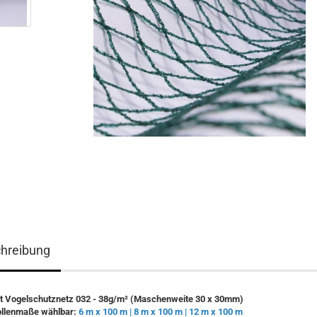
hreibung
t Vogelschutznetz 032 - 38g/m² (Maschenweite 30 x 30mm)
llenmaße wählbar:
6 m x 100 m | 8 m x 100 m | 12 m x 100 m