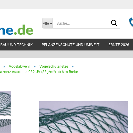
Suche...
Alle
BAU UND TECHNIK
PFLANZENSCHUTZ UND UMWELT
ERNTE 2026
»
»
»
Vogelabwehr
Vogelschutznetze
Teleskopbelüf
tznetz Austronet 032 UV (38g/m²) ab 6 m Breite
300mm
Teleskopbelüf
300mm unperfo
Teleskopbelüf
400mm
Teleskopbelüf
Zubehör