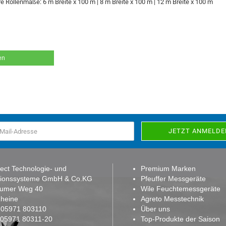
e Rollenmaße: 6 m Breite x 100 m | 8 m Breite x 100 m | 12 m Breite x 100 m
en
ect Technologie- und
Premium Marken
tionssysteme GmbH & Co.KG
Pfeuffer Messgeräte
sumer Weg 40
Wile Feuchtemessgeräte
heine
Agreto Messtechnik
:
05971 803110
Über uns
: 05971 80311-20
Top-Produkte der Saison